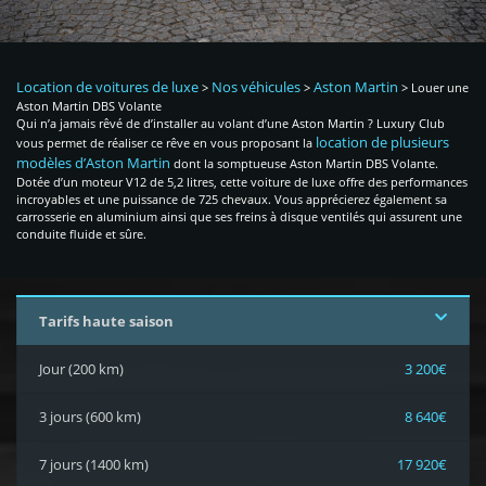
Location de voitures de luxe
Nos véhicules
Aston Martin
>
>
>
Louer une
Aston Martin DBS Volante
Qui n’a jamais rêvé de d’installer au volant d’une Aston Martin ? Luxury Club
location de plusieurs
vous permet de réaliser ce rêve en vous proposant la
modèles d’Aston Martin
dont la somptueuse Aston Martin DBS Volante.
Dotée d’un moteur V12 de 5,2 litres, cette voiture de luxe offre des performances
incroyables et une puissance de 725 chevaux. Vous apprécierez également sa
carrosserie en aluminium ainsi que ses freins à disque ventilés qui assurent une
conduite fluide et sûre.
Tarifs haute saison
Jour (200 km)
3 200€
3 jours (600 km)
8 640€
7 jours (1400 km)
17 920€