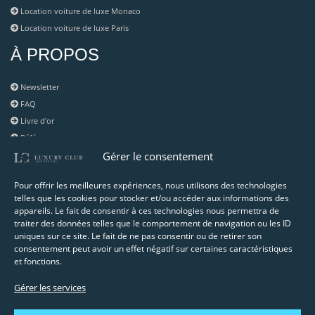
Location voiture de luxe Monaco
Location voiture de luxe Paris
À PROPOS
Newsletter
FAQ
Livre d'or
Référence
Blog
Gérer le consentement
RESSOURCES UTILES
Pour offrir les meilleures expériences, nous utilisons des technologies
telles que les cookies pour stocker et/ou accéder aux informations des
appareils. Le fait de consentir à ces technologies nous permettra de
Mentions légales
traiter des données telles que le comportement de navigation ou les ID
RGPD
uniques sur ce site. Le fait de ne pas consentir ou de retirer son
Agence Web : AC Web Design
consentement peut avoir un effet négatif sur certaines caractéristiques
et fonctions.
Agence de référencement : Romagr
Les sites de nos partenaires
Gérer les services
Notre réseau
Demande d'information