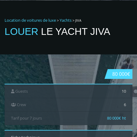
Location de voitures de luxe
Yachts
>
>
JIVA
LOUER
LE YACHT JIVA
80 000€
Guests
10
Crew
6
Tarif pour 7 jours
80 000€ ht