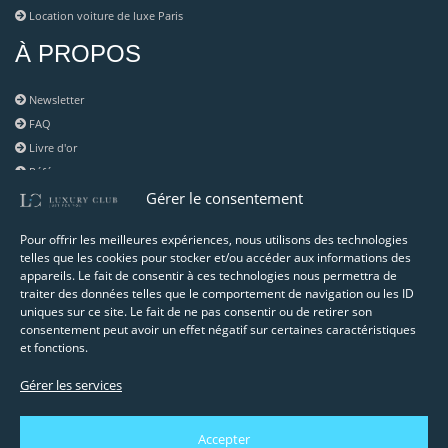
Location voiture de luxe Paris
À PROPOS
Newsletter
FAQ
Livre d'or
Référence
Blog
Gérer le consentement
RESSOURCES UTILES
Pour offrir les meilleures expériences, nous utilisons des technologies
telles que les cookies pour stocker et/ou accéder aux informations des
appareils. Le fait de consentir à ces technologies nous permettra de
Mentions légales
traiter des données telles que le comportement de navigation ou les ID
RGPD
uniques sur ce site. Le fait de ne pas consentir ou de retirer son
Agence Web : AC Web Design
consentement peut avoir un effet négatif sur certaines caractéristiques
et fonctions.
Agence de référencement : Romagr
Les sites de nos partenaires
Gérer les services
Notre réseau
Demande d'information
Accepter