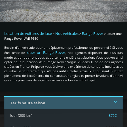
Location de voitures de luxe
Nos véhicules
Range Rover
>
>
>
Louer une
Range Rover LWB P530
Besoin d’un véhicule pour un déplacement professionnel ou personnel ? Si vous
louer un Range Rover
êtes tenté de
, nos agences disposent de plusieurs
modèles qui pourront vous apporter une entière satisfaction. Vous pouvez ainsi
opter pour la location d’un Range Rover Vogue v8 dans l’une de nos agences
situées en France. Préparez-vous à vivre une expérience de conduite inédite avec
ce véhicule tout terrain qui n’a pas oublié d’être luxueux et puissant. Profitez
pleinement de l’expérience du constructeur anglais et prenez le volant d’un 4×4
qui vous procurera de superbes sensations lors de votre trajet.
Tarifs haute saison
Jour (200 km)
875€