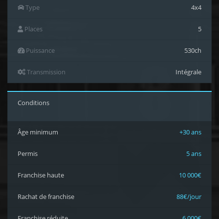
Type
4x4
Places
5
Puissance
530ch
Transmission
Intégrale
Conditions
Âge minimum
+30 ans
Permis
5 ans
Franchise haute
10 000€
Rachat de franchise
88€/jour
Franchise réduite
6 000€